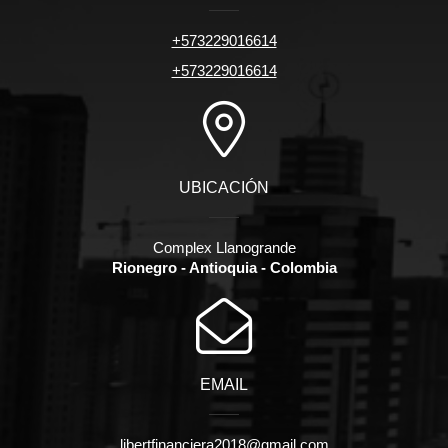
+573229016614
+573229016614
UBICACIÓN
Complex Llanogrande
Rionegro - Antioquia - Colombia
EMAIL
libertfinanciera2018@gmail.com