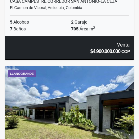
CASA CAMPESTRE CORREDOR SAN ANTONIO-LA CEJA
El Carmen de Viboral, Antioquia, Colombia
5
Alcobas
2
Garaje
2
7
Baños
705
Área m
Venta
$4.900.000.000
COP
LLANOGRANDE