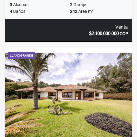
3
Alcobas
2
Garaje
2
4
Baños
242
Área m
Venta
$2.100.000.000
COP
LLANOGRANDE