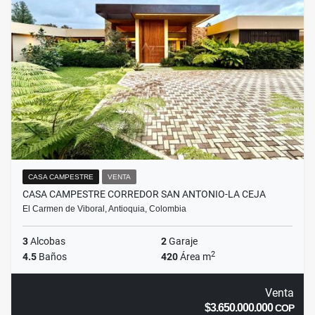
CASA CAMPESTRE
VENTA
CASA CAMPESTRE CORREDOR SAN ANTONIO-LA CEJA
El Carmen de Viboral, Antioquia, Colombia
3
Alcobas
2
Garaje
2
4.5
Baños
420
Área m
Venta
$3.650.000.000
COP