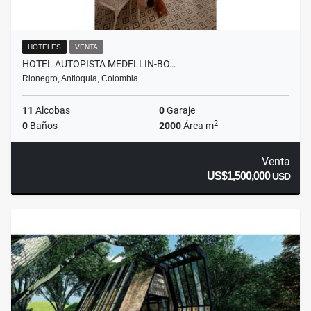
HOTELES
VENTA
HOTEL AUTOPISTA MEDELLIN-BO…
Rionegro, Antioquia, Colombia
11
Alcobas
0
Garaje
2
0
Baños
2000
Área m
Venta
US$1,500,000
USD