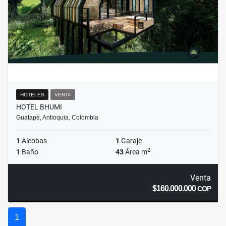
HOTELES
VENTA
HOTEL BHUMI
Guatapé, Antioquia, Colombia
1
Alcobas
1
Garaje
2
1
Baño
43
Área m
Venta
$160.000.000
COP
1