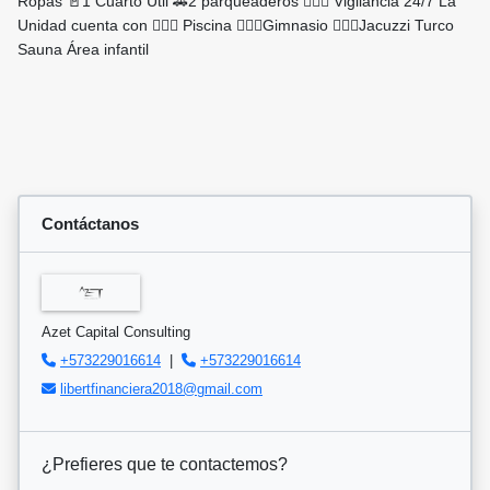
Ropas 🚪1 Cuarto Útil 🚗2 parqueaderos 👮🏽‍♂️ Vigilancia 24/7 La
Unidad cuenta con 🏊🏽‍♂️ Piscina 🏋🏽‍♂️Gimnasio 🧖🏽‍♂️Jacuzzi Turco
Sauna Área infantil
Contáctanos
Azet Capital Consulting
+573229016614
|
+573229016614
libertfinanciera2018@gmail.com
¿Prefieres que te contactemos?