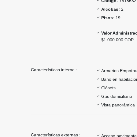
Código:
7518632
Alcobas:
2
Pisos:
19
Valor Administra
$1.000.000 COP
Características interna :
Armarios Empotra
Baño en habitación
Clósets
Gas domiciliario
Vista panorámica
Características externas :
Acceso paviment