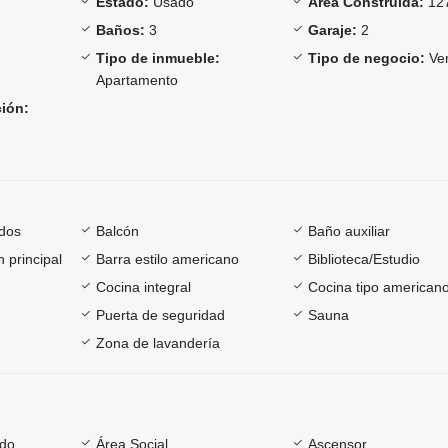
Estado:
Usado
Área Construida:
12
Baños:
3
Garaje:
2
Tipo de inmueble:
Tipo de negocio:
Ve
Apartamento
ción:
dos
Balcón
Baño auxiliar
 principal
Barra estilo americano
Biblioteca/Estudio
Cocina integral
Cocina tipo american
Puerta de seguridad
Sauna
Zona de lavandería
ado
Área Social
Ascensor