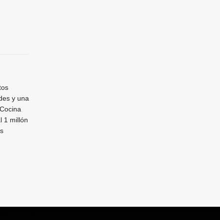
tos
des y una
 Cocina
 1 millón
os