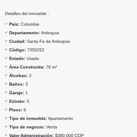
Detalles del inmueble :
País:
Colombia
Departamento:
Antioquia
Ciudad:
Santa Fe de Antioquia
Código:
7355252
Estado:
Usado
Área Construida:
78 m²
Alcobas:
2
Baños:
3
Garaje:
1
Estrato:
5
Pisos:
6
Tipo de inmueble:
Apartamento
Tipo de negocio:
Venta
Valor Administración:
$380.000 COP