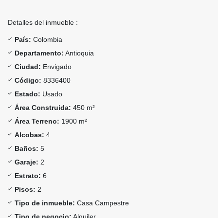
Detalles del inmueble :
País:
Colombia
Departamento:
Antioquia
Ciudad:
Envigado
Código:
8336400
Estado:
Usado
Área Construida:
450 m²
Área Terreno:
1900 m²
Alcobas:
4
Baños:
5
Garaje:
2
Estrato:
6
Pisos:
2
Tipo de inmueble:
Casa Campestre
Tipo de negocio:
Alquiler