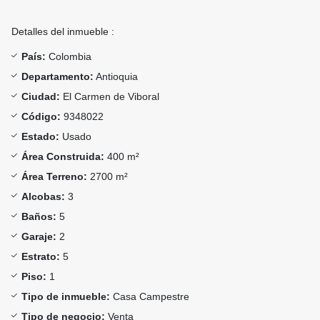
Detalles del inmueble :
País:
Colombia
Departamento:
Antioquia
Ciudad:
El Carmen de Viboral
Código:
9348022
Estado:
Usado
Área Construida:
400 m²
Área Terreno:
2700 m²
Alcobas:
3
Baños:
5
Garaje:
2
Estrato:
5
Piso:
1
Tipo de inmueble:
Casa Campestre
Tipo de negocio:
Venta