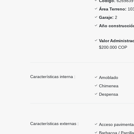
Código:
6269839
Área Terreno:
103
Garaje:
2
Año construcció
Valor Administra
$200.000 COP
Características interna :
Amoblado
Chimenea
Despensa
Características externas :
Acceso paviment
Barbacoa / Parrill