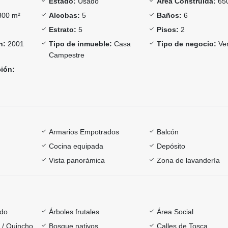
Estado:
Usado
Área Construida:
65
00 m²
Alcobas:
5
Baños:
6
Estrato:
5
Pisos:
2
n:
2001
Tipo de inmueble:
Casa
Tipo de negocio:
Ve
Campestre
ción:
Armarios Empotrados
Balcón
Cocina equipada
Depósito
Vista panorámica
Zona de lavandería
ado
Árboles frutales
Área Social
a / Quincho
Bosque nativos
Calles de Tosca