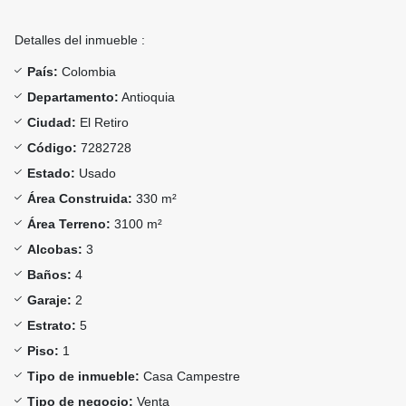
Detalles del inmueble :
País:
Colombia
Departamento:
Antioquia
Ciudad:
El Retiro
Código:
7282728
Estado:
Usado
Área Construida:
330 m²
Área Terreno:
3100 m²
Alcobas:
3
Baños:
4
Garaje:
2
Estrato:
5
Piso:
1
Tipo de inmueble:
Casa Campestre
Tipo de negocio:
Venta