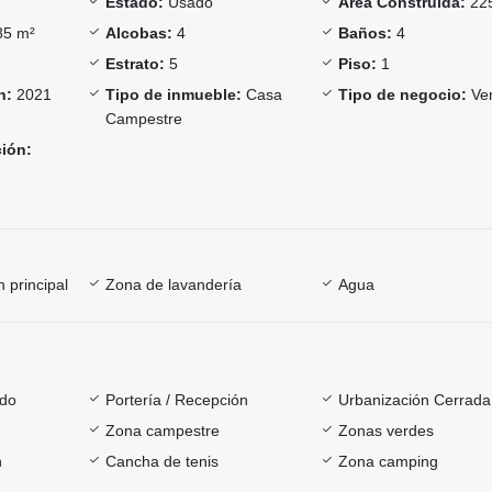
Estado:
Usado
Área Construida:
22
5 m²
Alcobas:
4
Baños:
4
Estrato:
5
Piso:
1
n:
2021
Tipo de inmueble:
Casa
Tipo de negocio:
Ve
Campestre
ción:
 principal
Zona de lavandería
Agua
ado
Portería / Recepción
Urbanización Cerrada
Zona campestre
Zonas verdes
h
Cancha de tenis
Zona camping