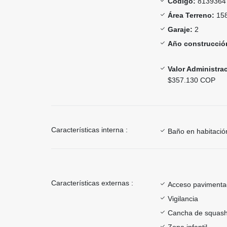
Código:
8139364
Área Terreno:
158
Garaje:
2
Año construcció
Valor Administra
$357.130 COP
Características interna :
Baño en habitación
Características externas :
Acceso paviment
Vigilancia
Cancha de squas
Zona infantil