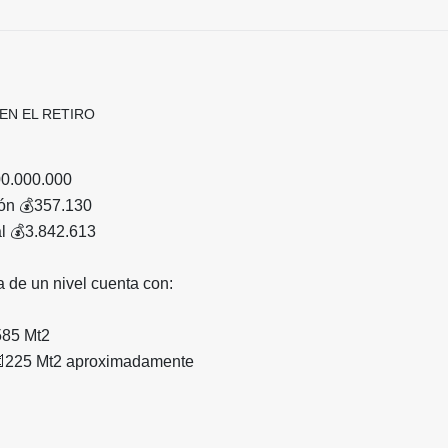
EN EL RETIRO
00.000.000
ión 💰357.130
al 💰3.842.613
 de un nivel cuenta con:
585 Mt2
📐225 Mt2 aproximadamente