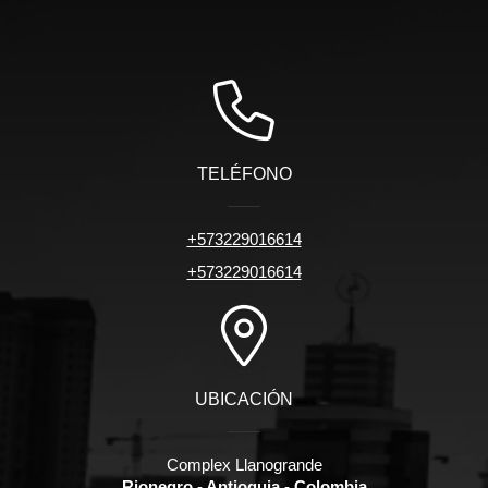
TELÉFONO
+573229016614
+573229016614
UBICACIÓN
Complex Llanogrande
Rionegro - Antioquia - Colombia