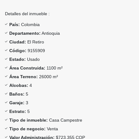
Detalles del inmueble :
País:
Colombia
Departamento:
Antioquia
Ciudad:
El Retiro
Código:
9155909
Estado:
Usado
Área Construida:
1100 m²
Área Terreno:
26000 m²
Alcobas:
4
Baños:
5
Garaje:
3
Estrato:
5
Tipo de inmueble:
Casa Campestre
Tipo de negocio:
Venta
Valor Administración:
$723.355 COP