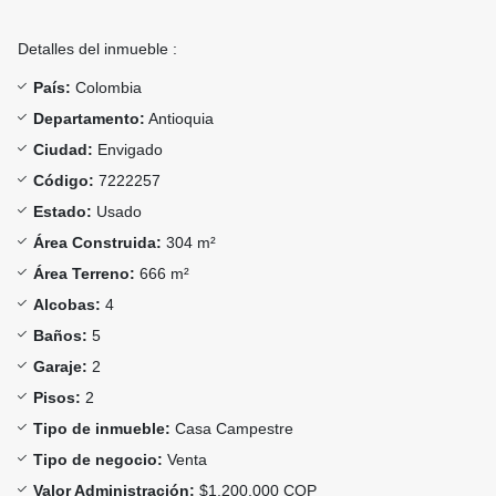
Detalles del inmueble :
País:
Colombia
Departamento:
Antioquia
Ciudad:
Envigado
Código:
7222257
Estado:
Usado
Área Construida:
304 m²
Área Terreno:
666 m²
Alcobas:
4
Baños:
5
Garaje:
2
Pisos:
2
Tipo de inmueble:
Casa Campestre
Tipo de negocio:
Venta
Valor Administración:
$1.200.000 COP