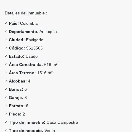
Detalles del inmueble :
País:
Colombia
Departamento:
Antioquia
Ciudad:
Envigado
Código:
9613565
Estado:
Usado
Área Construida:
616 m²
Área Terreno:
1516 m²
Alcobas:
4
Baños:
6
Garaje:
3
Estrato:
6
Pisos:
2
Tipo de inmueble:
Casa Campestre
Tipo de negocio:
Venta