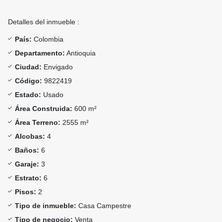
Detalles del inmueble :
País:
Colombia
Departamento:
Antioquia
Ciudad:
Envigado
Código:
9822419
Estado:
Usado
Área Construida:
600 m²
Área Terreno:
2555 m²
Alcobas:
4
Baños:
6
Garaje:
3
Estrato:
6
Pisos:
2
Tipo de inmueble:
Casa Campestre
Tipo de negocio:
Venta