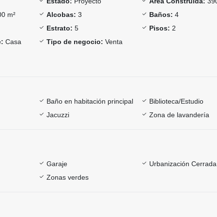
Estado:
Proyecto
Área Construida:
39
0 m²
Alcobas:
3
Baños:
4
Estrato:
5
Pisos:
2
:
Casa
Tipo de negocio:
Venta
Baño en habitación principal
Biblioteca/Estudio
Jacuzzi
Zona de lavandería
Garaje
Urbanización Cerrada
Zonas verdes