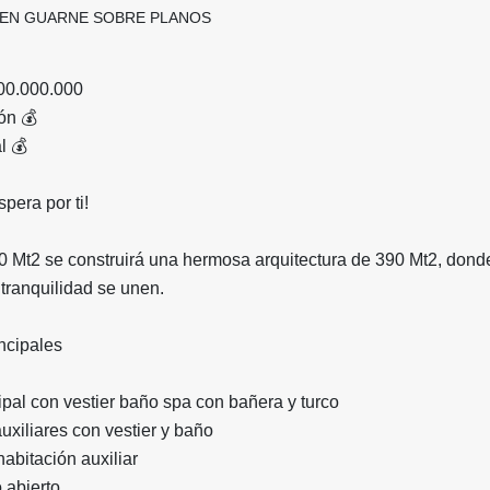
 EN GUARNE SOBRE PLANOS
800.000.000
ión 💰
l 💰
pera por ti!
0 Mt2 se construirá una hermosa arquitectura de 390 Mt2, dond
la tranquilidad se unen.
incipales
pal con vestier baño spa con bañera y turco
uxiliares con vestier y baño
abitación auxiliar
 abierto