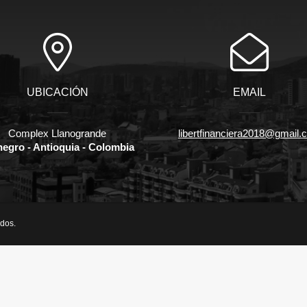
UBICACIÓN
EMAIL
Complex Llanogrande
libertfinanciera2018@gmail.
negro - Antioquia - Colombia
ados.