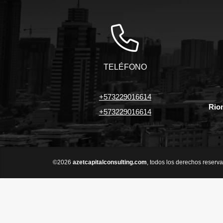
TELÉFONO
+573229016614
Rio
+573229016614
©2026
azetcapitalconsulting.com
, todos los derechos reserv