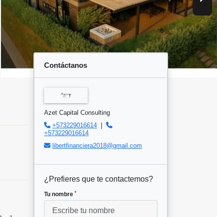
Contáctanos
Azet Capital Consulting
+573229016614
|
+573229016614
libertfinanciera2018@gmail.com
¿Prefieres que te contactemos?
*
Tu nombre