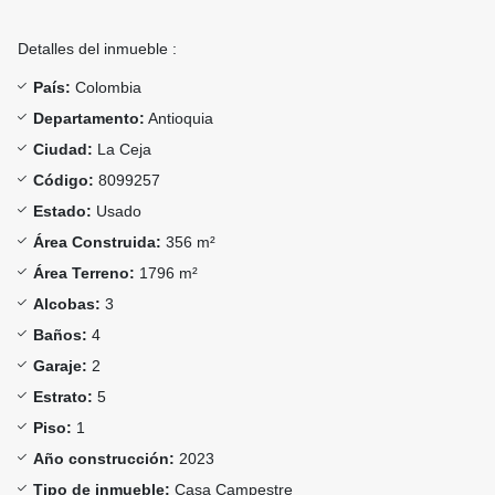
Detalles del inmueble :
País:
Colombia
Departamento:
Antioquia
Ciudad:
La Ceja
Código:
8099257
Estado:
Usado
Área Construida:
356 m²
Área Terreno:
1796 m²
Alcobas:
3
Baños:
4
Garaje:
2
Estrato:
5
Piso:
1
Año construcción:
2023
Tipo de inmueble:
Casa Campestre