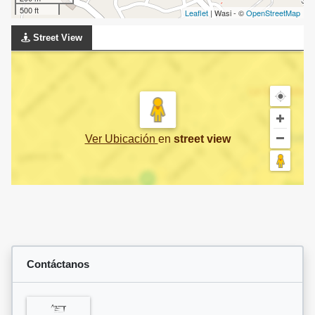
500 ft
Leaflet
| Wasi - ©
OpenStreetMap
Street View
Ver Ubicación
en
street view
Contáctanos