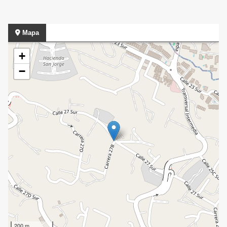
Mapa
+
−
200 m