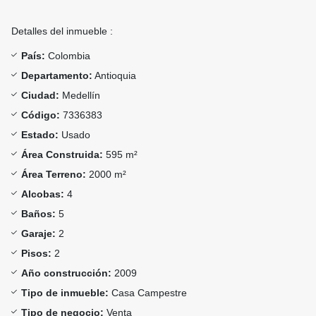
Detalles del inmueble :
País:
Colombia
Departamento:
Antioquia
Ciudad:
Medellín
Código:
7336383
Estado:
Usado
Área Construida:
595 m²
Área Terreno:
2000 m²
Alcobas:
4
Baños:
5
Garaje:
2
Pisos:
2
Año construcción:
2009
Tipo de inmueble:
Casa Campestre
Tipo de negocio:
Venta