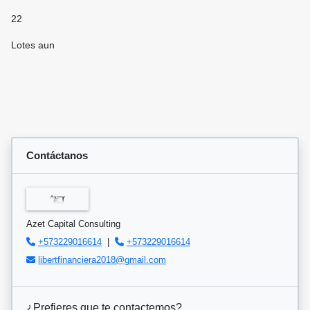
22
Lotes aun
Contáctanos
Azet Capital Consulting
+573229016614
|
+573229016614
libertfinanciera2018@gmail.com
¿Prefieres que te contactemos?