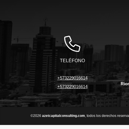
TELÉFONO
+573229016614
Rio
+573229016614
©2026
azetcapitalconsulting.com
, todos los derechos reserv