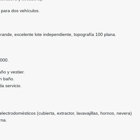
 para dos vehículos.
ande, excelente lote independiente, topografía 100 plana.
.000.
ño y vestier.
on baño.
a servicio.
electrodomésticos (cubierta, extractor, lavavajillas, hornos, nevera)
rna.