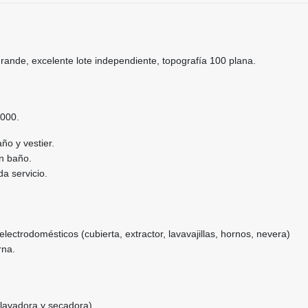
ande, excelente lote independiente, topografía 100 plana.
.000.
ño y vestier.
on baño.
a servicio.
electrodomésticos (cubierta, extractor, lavavajillas, hornos, nevera)
rna.
 lavadora y secadora).