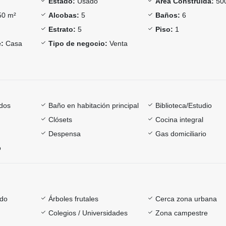
Estado:
Usado
Área Construida:
50
0 m²
Alcobas:
5
Baños:
6
Estrato:
5
Piso:
1
:
Casa
Tipo de negocio:
Venta
dos
Baño en habitación principal
Biblioteca/Estudio
Clósets
Cocina integral
Despensa
Gas domiciliario
o
ado
Árboles frutales
Cerca zona urbana
Colegios / Universidades
Zona campestre