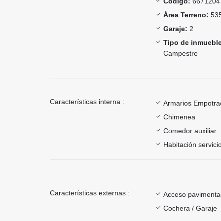
Código:
6671204
Área Terreno:
535
Garaje:
2
Tipo de inmueble
Campestre
Características interna :
Armarios Empotra
Chimenea
Comedor auxiliar
Habitación servici
Características externas :
Acceso paviment
Cochera / Garaje