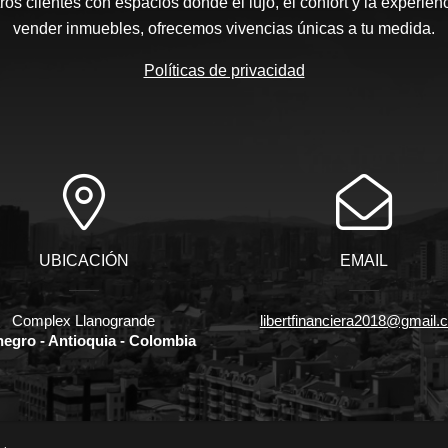
s clientes con espacios donde el lujo, el confort y la experie
vender inmuebles, ofrecemos vivencias únicas a tu medida.
Políticas de privacidad
UBICACIÓN
EMAIL
Complex Llanogrande
libertfinanciera2018@gmail.
negro - Antioquia - Colombia