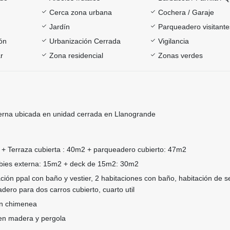
Cerca zona urbana
Cochera / Garaje
Jardín
Parqueadero visitante
ón
Urbanización Cerrada
Vigilancia
r
Zona residencial
Zonas verdes
na ubicada en unidad cerrada en Llanogrande
+ Terraza cubierta : 40m2 + parqueadero cubierto: 47m2
bbies externa: 15m2 + deck de 15m2: 30m2
ión ppal con baño y vestier, 2 habitaciones con baño, habitación de se
ero para dos carros cubierto, cuarto util
n chimenea
en madera y pergola