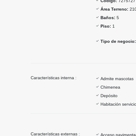
Código:
7275727
Área Terreno:
210
Baños:
5
Piso:
1
Tipo de negocio:
Características interna :
Admite mascotas
Chimenea
Depósito
Habitación servici
Características externas :
Acceso paviment