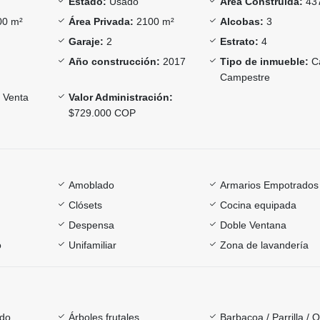
Estado:
Usado
Área Construida:
43
0 m²
Área Privada:
2100 m²
Alcobas:
3
Garaje:
2
Estrato:
4
Año construcción:
2017
Tipo de inmueble:
C
Campestre
Venta
Valor Administración:
$729.000 COP
Amoblado
Armarios Empotrados
Clósets
Cocina equipada
Despensa
Doble Ventana
o
Unifamiliar
Zona de lavandería
ado
Árboles frutales
Barbacoa / Parrilla / 