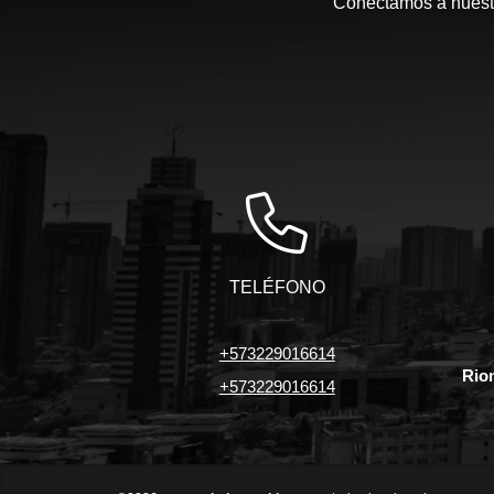
Conectamos a nuestro
TELÉFONO
+573229016614
Rio
+573229016614