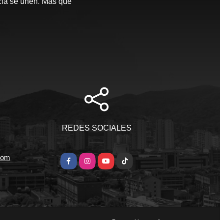
ncia se unen. Más que
REDES SOCIALES
com
Facebook
Instagram
YouTube
TikTok