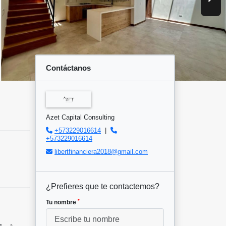
Contáctanos
Azet Capital Consulting
+573229016614
|
+573229016614
libertfinanciera2018@gmail.com
¿Prefieres que te contactemos?
*
Tu nombre