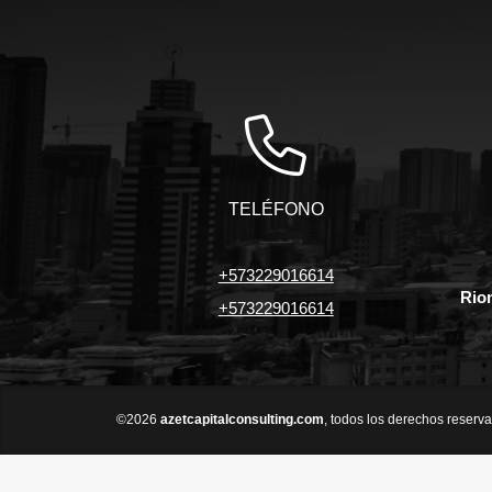
TELÉFONO
+573229016614
Rio
+573229016614
©2026
azetcapitalconsulting.com
, todos los derechos reserv