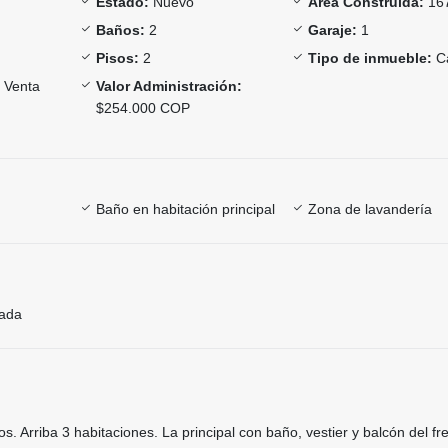
Estado:
Nuevo
Área Construida:
16
Baños:
2
Garaje:
1
Pisos:
2
Tipo de inmueble:
C
Venta
Valor Administración:
$254.000 COP
Baño en habitación principal
Zona de lavandería
rada
. Arriba 3 habitaciones. La principal con baño, vestier y balcón del fr