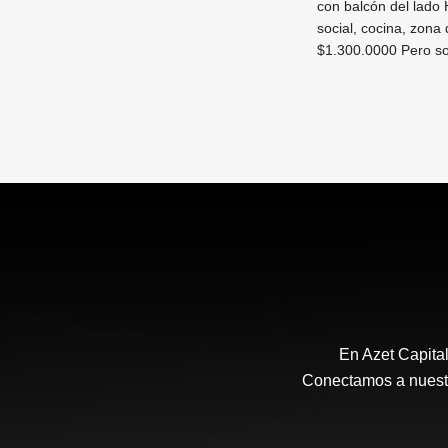
con balcón del lado 
social, cocina, zona
$1.300.0000 Pero sob
En Azet Capita
Conectamos a nuestro