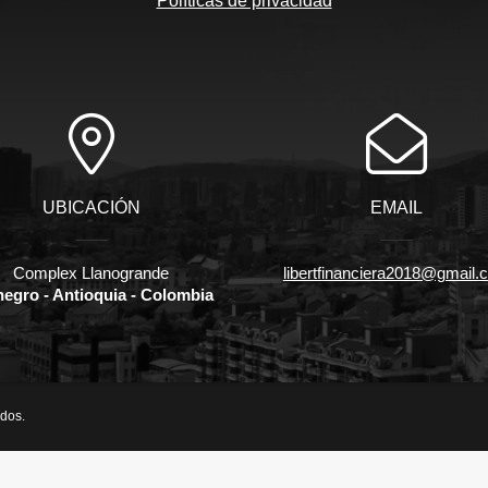
Políticas de privacidad
UBICACIÓN
EMAIL
Complex Llanogrande
libertfinanciera2018@gmail.
negro - Antioquia - Colombia
ados.