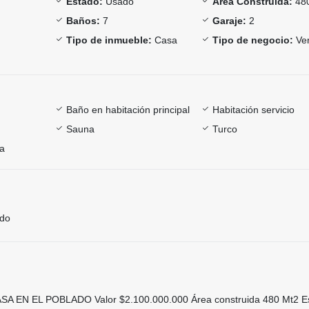
Estado:
Usado
Área Construida:
48
Baños:
7
Garaje:
2
Tipo de inmueble:
Casa
Tipo de negocio:
Ve
Baño en habitación principal
Habitación servicio
Sauna
Turco
ía
ado
 EN EL POBLADO Valor $2.100.000.000 Área construida 480 Mt2 E