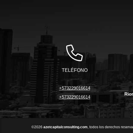
TELÉFONO
+573229016614
Rio
+573229016614
©2026
azetcapitalconsulting.com
, todos los derechos reserv