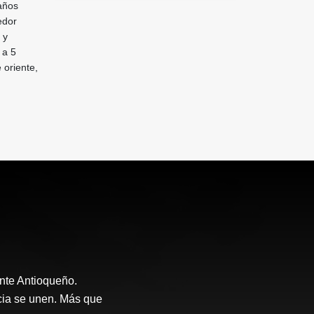
años
edor
 y
 a 5
 oriente,
nte Antioqueño.
ncia se unen. Más que