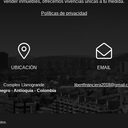
vender inmuebles, ofrecemos vivencias únicas a tu medida.
Políticas de privacidad
UBICACIÓN
EMAIL
Complex Llanogrande
libertfinanciera2018@gmail.
negro - Antioquia - Colombia
ados.