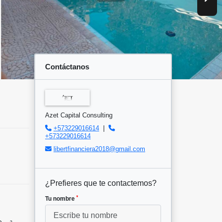
Contáctanos
Azet Capital Consulting
+573229016614
|
+573229016614
libertfinanciera2018@gmail.com
¿Prefieres que te contactemos?
*
Tu nombre