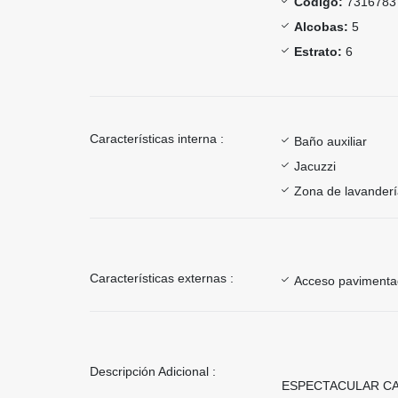
Código:
7316783
Alcobas:
5
Estrato:
6
Características interna :
Baño auxiliar
Jacuzzi
Zona de lavander
Características externas :
Acceso paviment
Descripción Adicional :
ESPECTACULAR CASA