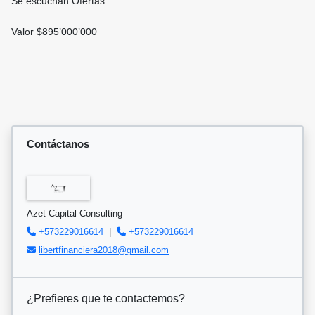
Se escuchan Ofertas.
Valor $895’000’000
Contáctanos
Azet Capital Consulting
+573229016614
|
+573229016614
libertfinanciera2018@gmail.com
¿Prefieres que te contactemos?