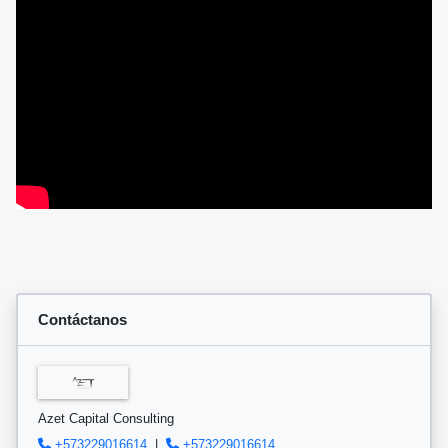
Contáctanos
Azet Capital Consulting
+573229016614
|
+573229016614